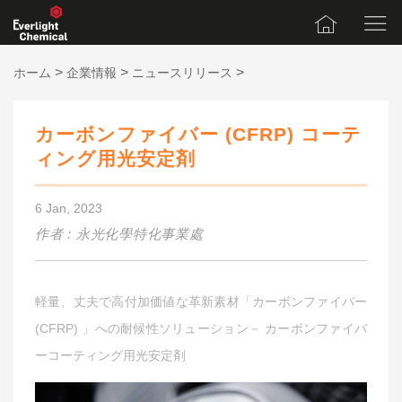
>
>
>
ホーム
企業情報
ニュースリリース
カーボンファイバー (CFRP) コーテ
ィング用光安定剤
6 Jan, 2023
作者 : 永光化學特化事業處
軽量、丈夫で高付加価値な革新素材「カーボンファイバー
(CFRP) 」への耐候性ソリューション－ カーボンファイバ
ーコーティング用光安定剤