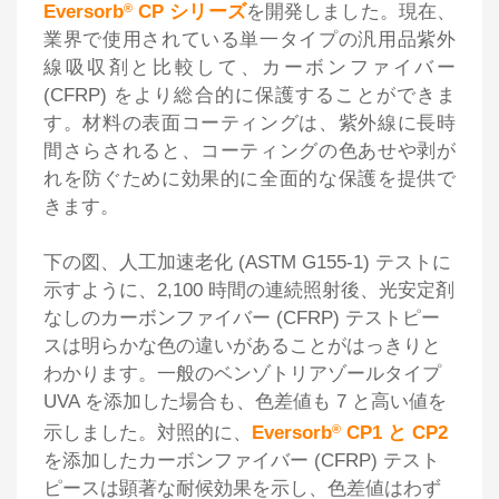
Eversorb
®
CP シリーズ
を開発しました。現在、
業界で使用されている単一タイプの汎用品紫外
線吸収剤と比較して、カーボンファイバー
(CFRP) をより総合的に保護することができま
す。材料の表面コーティングは、紫外線に長時
間さらされると、コーティングの色あせや剥が
れを防ぐために効果的に全面的な保護を提供で
きます。
下の図、人工加速老化 (ASTM G155-1) テストに
示すように、2,100 時間の連続照射後、光安定剤
なしのカーボンファイバー (CFRP) テストピー
スは明らかな色の違いがあることがはっきりと
わかります。一般のベンゾトリアゾールタイプ
UVA を添加した場合も、色差値も 7 と高い値を
示しました。対照的に、
Eversorb
®
CP1 と CP2
を添加したカーボンファイバー (CFRP) テスト
ピースは顕著な耐候効果を示し、色差値はわず