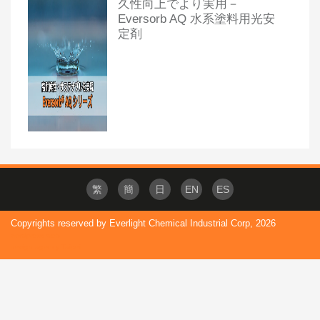
久性向上でより実用－
Eversorb AQ 水系塗料用光安
定剤
繁
簡
日
EN
ES
Copyrights reserved by Everlight Chemical Industrial Corp,
2026
wordpress web
design agency Taipei