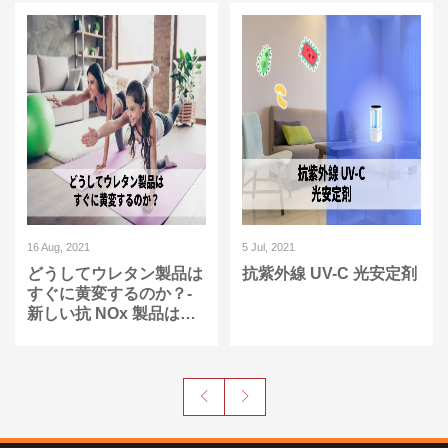
16 Aug, 2021
5 Jul, 2021
どうしてウレタン製品は
抗紫外線 UV-C 光安定剤
すぐに黄変するのか？-
新しい抗 NOx 製品は、
空気中に隠された黄変要
因から保護します