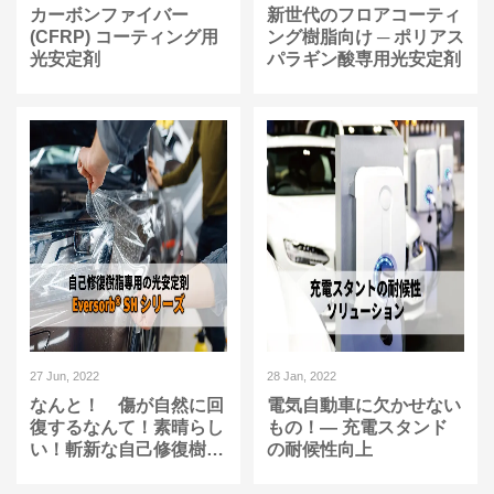
カーボンファイバー
新世代のフロアコーティ
(CFRP) コーティング用
ング樹脂向け ─ ポリアス
光安定剤
パラギン酸専用光安定剤
27 Jun, 2022
28 Jan, 2022
なんと！ 傷が自然に回
電気自動車に欠かせない
復するなんて！素晴らし
もの！— 充電スタンド
い！斬新な自己修復樹脂
の耐候性向上
専用の光安定剤