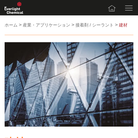
>
>
>
ホーム
産業・アプリケーション
接着剤 / シーラント
建材