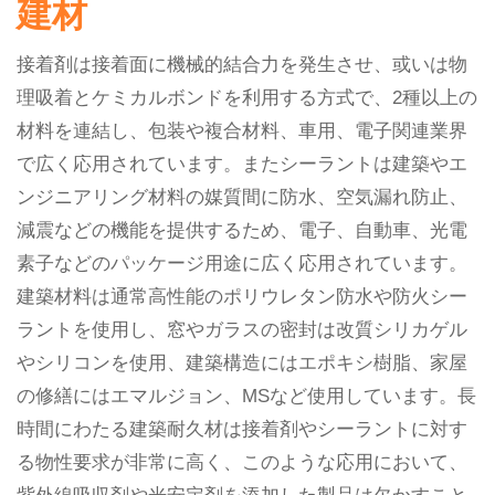
建材
接着剤は接着面に機械的結合力を発生させ、或いは物
理吸着とケミカルボンドを利用する方式で、2種以上の
材料を連結し、包装や複合材料、車用、電子関連業界
で広く応用されています。またシーラントは建築やエ
ンジニアリング材料の媒質間に防水、空気漏れ防止、
減震などの機能を提供するため、電子、自動車、光電
素子などのパッケージ用途に広く応用されています。
建築材料は通常高性能のポリウレタン防水や防火シー
ラントを使用し、窓やガラスの密封は改質シリカゲル
やシリコンを使用、建築構造にはエポキシ樹脂、家屋
の修繕にはエマルジョン、MSなど使用しています。長
時間にわたる建築耐久材は接着剤やシーラントに対す
る物性要求が非常に高く、このような応用において、